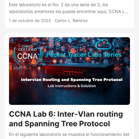
Este laboratorio es el No. 2 de una serie de 3, los
laboratorios anteriores los puede encontrar aqui, CCNA Lab
6 - Spanning Tree Protocol iCCNA Lab 8 - DHCPv4
1 de octubre de 2022
·
Carlos L. Ramírez
Partiendo del ejercicio anterior, ahora agregaremos enlaces
redudantes entres SW1, SW2 y SW3 para formar
Etherchannels entre ellos y aumentar el ancho de banda y
la disponibilidad. Objetivo El proposito de este laboratorio
es configurar la agregación de enlaces (Etherchannels)
entre los switches SW1, SW2 y SW3, implementando los
protocolos PAgP, LACP, asi como de forma manual (sin
protocolo). ...
CCNA Lab 6: Inter-Vlan routing
and Spanning Tree Protocol
En el siguiente laboratorio se muestra el funcionamiento del