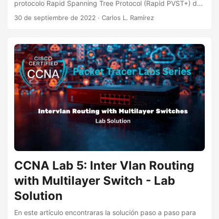
protocolo Rapid Spanning Tree Protocol (Rapid PVST+) de
CISCO. en una red multi-vlan, formada por varios switches
30 de septiembre de 2022
·
Carlos L. Ramírez
tanto L2 como L2/L3. Objetivo El propósito de este
laboratorio es configurar una red con 3 VLANs de trafico
de usuario, así como una VLAN para la administración de
los equipos de red, la red se configurará para utilizar la
VLAN 99 como vlan nativa y el enrutamiento inter-vlan lo
realizará el SW1 por medio de SVIs. ...
CCNA Lab 5: Inter Vlan Routing
with Multilayer Switch - Lab
Solution
En este artículo encontraras la solución paso a paso para