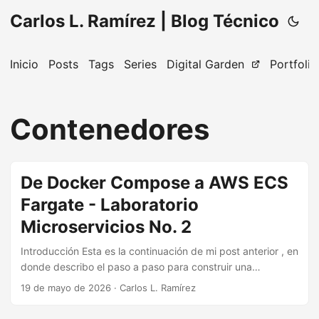
Carlos L. Ramírez | Blog Técnico
Inicio
Posts
Tags
Series
Digital Garden
Portfolio
Contenedores
De Docker Compose a AWS ECS
Fargate - Laboratorio
Microservicios No. 2
Introducción Esta es la continuación de mi post anterior , en
donde describo el paso a paso para construir una
aplicación con tres microservicios corriendo en local con
19 de mayo de 2026
·
Carlos L. Ramírez
Docker Compose. En este artículo, documento el proceso
para desplegar la misma aplicación en la nube de AWS