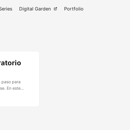
Series
Digital Garden
Portfolio
atorio
a paso para
se. En este
 utilizando
R. Motivadores
iderar con
ntender la
do “hands-on” con