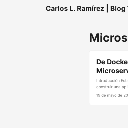
Carlos L. Ramírez | Blog
Micros
De Docke
Microserv
Introducción Est
construir una ap
artículo, docume
19 de mayo de 2
servicios admin
En mi día a día 
verdadero impact
complejidad real
este laboratorio 