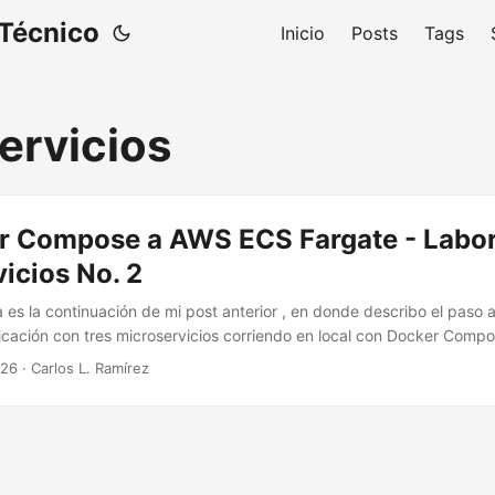
 Técnico
Inicio
Posts
Tags
ervicios
r Compose a AWS ECS Fargate - Labor
icios No. 2
a es la continuación de mi post anterior , en donde describo el paso 
licación con tres microservicios corriendo en local con Docker Compo
nto el proceso para desplegar la misma aplicación en la nube de AWS
026
·
Carlos L. Ramírez
istrados para contenedores, como Amazon ECS Fargate y Amazon EC
dirigiendo proyectos de tecnología, me he dado cuenta de que para l
o no basta con gestionar tiempos y presupuestos; es fundamental e
 de lo que el equipo de ingeniería construye. Decidí ponerme en mo
por tres razones clave: ...