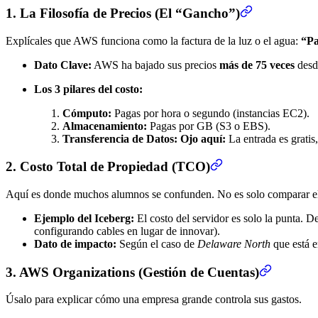
1. La Filosofía de Precios (El “Gancho”)
Explícales que AWS funciona como la factura de la luz o el agua:
“Pa
Dato Clave:
AWS ha bajado sus precios
más de 75 veces
desde
Los 3 pilares del costo:
Cómputo:
Pagas por hora o segundo (instancias EC2).
Almacenamiento:
Pagas por GB (S3 o EBS).
Transferencia de Datos:
Ojo aquí:
La entrada es gratis,
2. Costo Total de Propiedad (TCO)
Aquí es donde muchos alumnos se confunden. No es solo comparar el
Ejemplo del Iceberg:
El costo del servidor es solo la punta. D
configurando cables en lugar de innovar).
Dato de impacto:
Según el caso de
Delaware North
que está e
3. AWS Organizations (Gestión de Cuentas)
Úsalo para explicar cómo una empresa grande controla sus gastos.