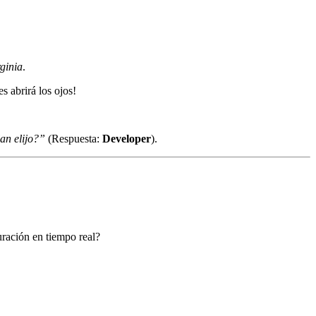
ginia
.
es abrirá los ojos!
an elijo?”
(Respuesta:
Developer
).
ración en tiempo real?